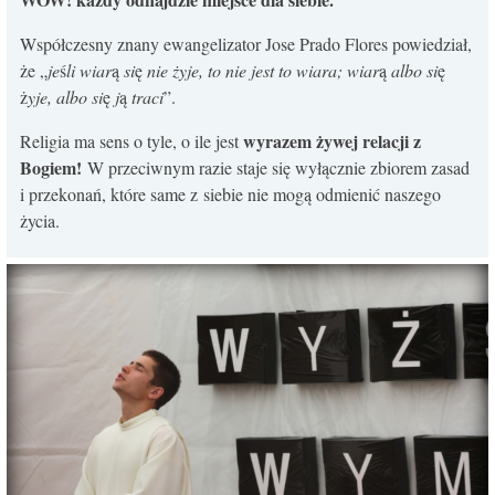
Współczesny znany ewangelizator Jose Prado Flores powiedział,
że „
je
ś
li wiar
ą
si
ę
nie żyje, to nie jest to wiara; wiar
ą
albo si
ę
ż
yje, albo si
ę
j
ą
traci
”.
wyrazem żywej relacji z
Religia ma sens o tyle, o ile jest
Bogiem!
W przeciwnym razie staje się wyłącznie zbiorem zasad
i przekonań, które same z siebie nie mogą odmienić naszego
życia.