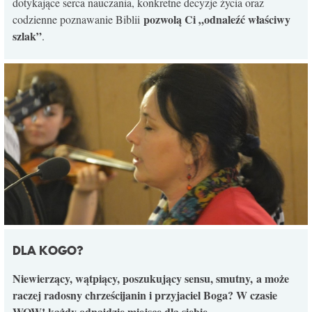
dotykające serca nauczania, konkretne decyzje życia oraz
KONTAKT
pozwolą Ci „odnaleźć właściwy
codzienne poznawanie Biblii
szlak”
.
DLA KOGO?
Niewierzący, wątpiący, poszukujący sensu, smutny, a może
raczej radosny chrześcijanin i przyjaciel Boga? W czasie
WOW! każdy odnajdzie miejsce dla siebie.