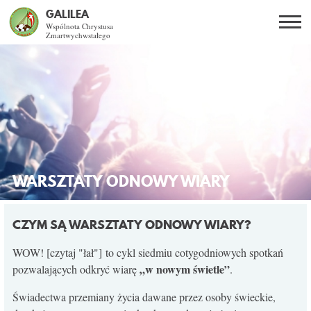
GALILEA
Wspólnota Chrystusa
Zmartwychwstałego
Szukaj
PL
EN
BG
CO DAJE ŻYCIE Z JEZUSEM?
SPOTKANIA OTWARTE
DLA KOGO?
WARSZTATY ODNOWY WIARY
AKTUALNOŚCI
CZYM SĄ WARSZTATY ODNOWY WIARY?
WSPÓLNOTA
WOW! [czytaj "łał"] to cykl siedmiu cotygodniowych spotkań
„w nowym świetle”
pozwalających odkryć wiarę
.
KURSY SNE
Świadectwa przemiany życia dawane przez osoby świeckie,