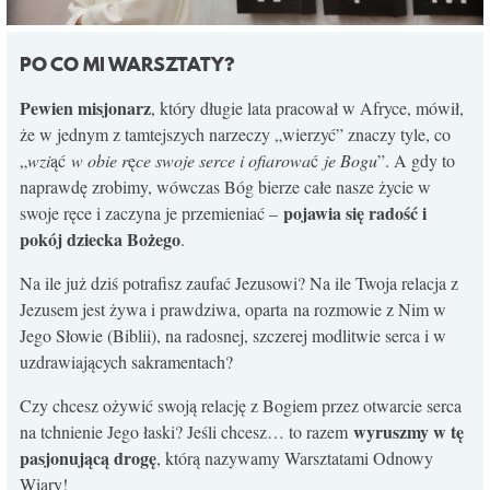
PO CO MI WARSZTATY?
Pewien misjonarz
, który długie lata pracował w Afryce, mówił,
że w jednym z tamtejszych narzeczy „wierzyć” znaczy tyle, co
„
wzi
ąć
w obie r
ę
ce swoje serce i ofiarowa
ć
je Bogu
”. A gdy to
naprawdę zrobimy, wówczas Bóg bierze całe nasze życie w
pojawia się radość i
swoje ręce i zaczyna je przemieniać –
pokój dziecka Bożego
.
Na ile już dziś potrafisz zaufać Jezusowi? Na ile Twoja relacja z
Jezusem jest żywa i prawdziwa, oparta na rozmowie z Nim w
Jego Słowie (Biblii), na radosnej, szczerej modlitwie serca i w
uzdrawiających sakramentach?
Czy chcesz ożywić swoją relację z Bogiem przez otwarcie serca
wyruszmy w tę
na tchnienie Jego łaski? Jeśli chcesz… to razem
pasjonującą drogę
, którą nazywamy Warsztatami Odnowy
Wiary!