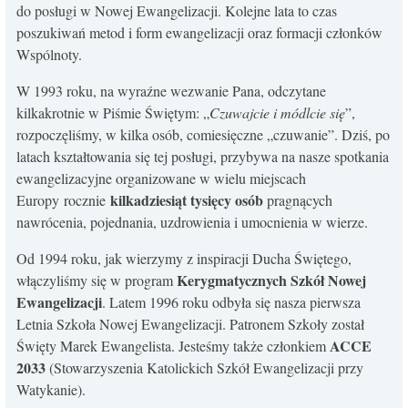
do posługi w Nowej Ewangelizacji. Kolejne lata to czas
KONTAKT
poszukiwań metod i form ewangelizacji oraz formacji członków
Wspólnoty.
W 1993 roku, na wyraźne wezwanie Pana, odczytane
kilkakrotnie w Piśmie Świętym: „
Czuwajcie i módlcie się
”,
rozpoczęliśmy, w kilka osób, comiesięczne „czuwanie”. Dziś, po
latach kształtowania się tej posługi, przybywa na nasze spotkania
ewangelizacyjne organizowane w wielu miejscach
kilkadziesiąt tysięcy osób
Europy rocznie
pragnących
nawrócenia, pojednania, uzdrowienia i umocnienia w wierze.
Od 1994 roku, jak wierzymy z inspiracji Ducha Świętego,
Kerygmatycznych Szkół Nowej
włączyliśmy się w program
Ewangelizacji
. Latem 1996 roku odbyła się nasza pierwsza
Letnia Szkoła Nowej Ewangelizacji. Patronem Szkoły został
ACCE
Święty Marek Ewangelista. Jesteśmy także członkiem
2033
(Stowarzyszenia Katolickich Szkół Ewangelizacji przy
Watykanie).