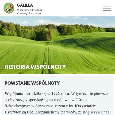
GALILEA
Wspólnota Chrystusa
Zmartwychwstałego
Szukaj
PL
EN
BG
CO DAJE ŻYCIE Z JEZUSEM?
SPOTKANIA OTWARTE
DLA KOGO?
HISTORIA WSPÓLNOTY
AKTUALNOŚCI
POWSTANIE WSPÓLNOTY
WSPÓLNOTA
Wspólnota narodziła się w 1992 roku
. W tym czasie pierwsze
osoby zaczęły spotykać się na modlitwie w Ośrodku
ks. Krzysztofem
Rekolekcyjnym w Stryszawie, razem z
KURSY SNE
Czerwionką CR
. Zrozumieliśmy też wtedy, że Bóg wzywa nas